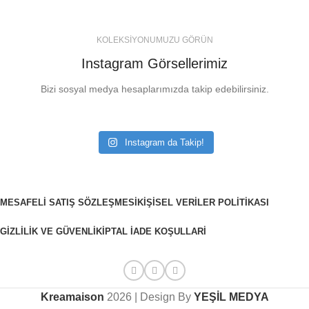
KOLEKSİYONUMUZU GÖRÜN
Instagram Görsellerimiz
Bizi sosyal medya hesaplarımızda takip edebilirsiniz.
Instagram da Takip!
MESAFELI SATIŞ SÖZLEŞMESI
KIŞISEL VERILER POLITIKASI
GIZLILIK VE GÜVENLIK
İPTAL İADE KOŞULLARI
Kreamaison
2026 | Design By
YEŞİL MEDYA