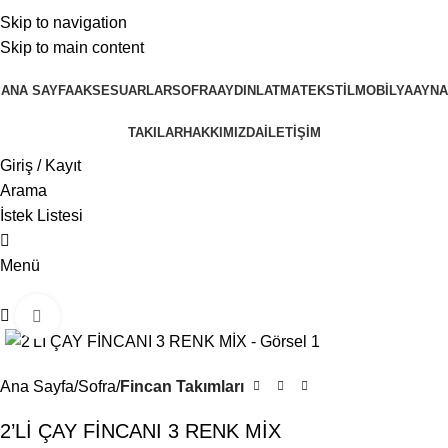
0
4000TL ve üzeri alışverişlerinizde Ücretsiz Kargo!
Skip to navigation
4000TL ve üzeri alışverişlerinizde Ücretsiz Kargo!
Skip to main content
ANA SAYFA
AKSESUARLAR
SOFRA
AYDINLATMA
TEKSTIL
MOBILYA
AYNA
TAKILAR
HAKKIMIZDA
İLETİŞİM
Giriş / Kayıt
Arama
İstek Listesi
0
Menü
Büyütmek için tıklayın
0
Ana Sayfa
Sofra
Fincan Takımları
2’Lİ ÇAY FİNCANI 3 RENK MİX