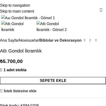
4000TL ve üzeri alışverişlerinizde Ücretsiz Kargo!
Skip to navigation
Skip to main content
Büyütmek için tıklayın
Ana Sayfa
Aksesuarlar
Biblolar ve Dekorasyon
Atlı Gondol İkramlık
₺
5.700,00
1 adet stokta
SEPETE EKLE
İstek listesine ekle
Stok kodu:
KRM-0208