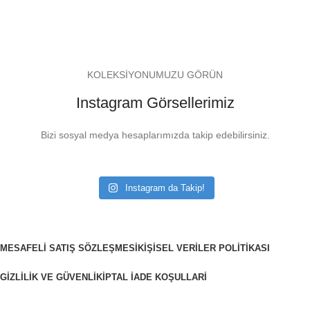
KOLEKSİYONUMUZU GÖRÜN
Instagram Görsellerimiz
Bizi sosyal medya hesaplarımızda takip edebilirsiniz.
Instagram da Takip!
MESAFELI SATIŞ SÖZLEŞMESI
KIŞISEL VERILER POLITIKASI
GIZLILIK VE GÜVENLIK
İPTAL İADE KOŞULLARI