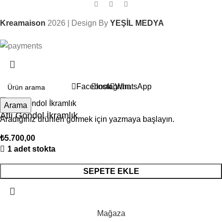
Kreamaison
2026 | Design By
YEŞİL MEDYA
Sepetinizdeki 2. Ürün Şimdi %50 İndirimli!
Facebook
Instagram
WhatsApp
Arama
Atlı Gondol İkramlık
Aradığınız ürünleri görmek için yazmaya başlayın.
₺
5.700,00
1 adet stokta
SEPETE EKLE
Mağaza