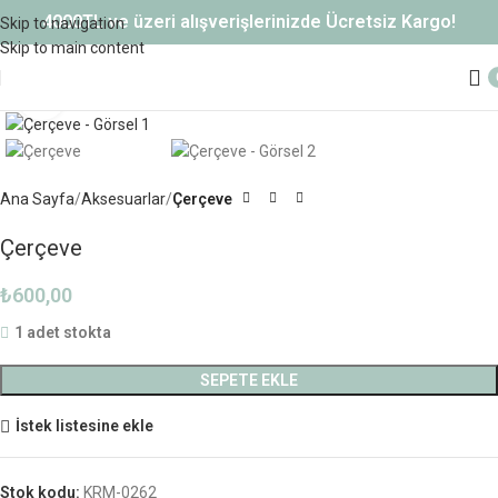
4000TL ve üzeri alışverişlerinizde Ücretsiz Kargo!
Skip to navigation
Skip to main content
Büyütmek için tıklayın
Ana Sayfa
Aksesuarlar
Çerçeve
Çerçeve
₺
600,00
1 adet stokta
SEPETE EKLE
İstek listesine ekle
Stok kodu:
KRM-0262