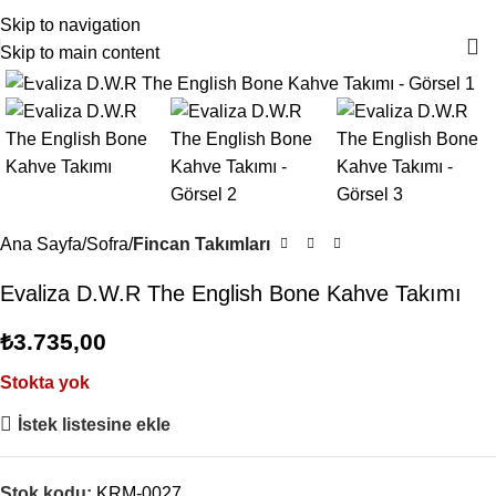
4000TL ve üzeri alışverişlerinizde Ücretsiz Kargo!
Skip to navigation
Skip to main content
Büyütmek için tıklayın
Ana Sayfa
Sofra
Fincan Takımları
Evaliza D.W.R The English Bone Kahve Takımı
₺
3.735,00
Stokta yok
İstek listesine ekle
Stok kodu:
KRM-0027