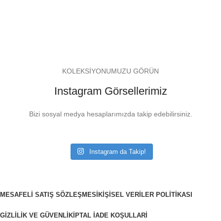
KOLEKSİYONUMUZU GÖRÜN
Instagram Görsellerimiz
Bizi sosyal medya hesaplarımızda takip edebilirsiniz.
Instagram da Takip!
MESAFELI SATIŞ SÖZLEŞMESI
KIŞISEL VERILER POLITIKASI
GIZLILIK VE GÜVENLIK
İPTAL İADE KOŞULLARI