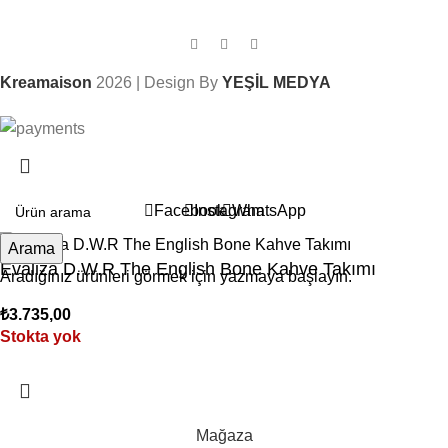
Kreamaison
2026 | Design By
YEŞİL MEDYA
Sepetinizdeki 2. Ürün Şimdi %50 İndirimli!
Facebook
Instagram
WhatsApp
Arama
Evaliza D.W.R The English Bone Kahve Takımı
Aradığınız ürünleri görmek için yazmaya başlayın.
₺
3.735,00
Stokta yok
Mağaza