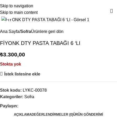
4000TL ve üzeri alışverişlerinizde Ücretsiz Kargo!
Skip to navigation
Skip to main content
Büyütmek için tıklayın
Ana Sayfa
Sofra
Ürünlere geri dön
FİYONK DTY PASTA TABAĞI 6 ‘LI
₺
3.300,00
Stokta yok
İstek listesine ekle
Stok kodu:
LYKC-00078
Kategoriler:
Sofra
Paylaşın:
AÇIKLAMA
DEĞERLENDIRMELER (0)
ÜRÜN GÖNDERIMI