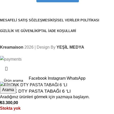
MESAFELI SATIŞ SÖZLEŞMESI
KIŞISEL VERILER POLITIKASI
GIZLILIK VE GÜVENLIK
İPTAL İADE KOŞULLARI
Kreamaison
2026 | Design By
YEŞİL MEDYA
Sepetinizdeki 2. Ürün Şimdi %50 İndirimli!
Facebook
Instagram
WhatsApp
Arama
FİYONK DTY PASTA TABAĞI 6 ‘LI
Aradığınız ürünleri görmek için yazmaya başlayın.
₺
3.300,00
Stokta yok