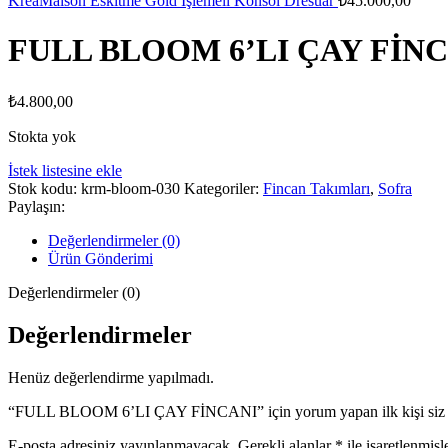
KreaMaison Eskitme Gold İşlemeli Konsol Dresuar
₺
45.000,00
FULL BLOOM 6’LI ÇAY FİN
₺
4.800,00
Stokta yok
İstek listesine ekle
Stok kodu:
krm-bloom-030
Kategoriler:
Fincan Takımları
,
Sofra
Paylaşın:
Değerlendirmeler (0)
Ürün Gönderimi
Değerlendirmeler (0)
Değerlendirmeler
Henüz değerlendirme yapılmadı.
“FULL BLOOM 6’LI ÇAY FİNCANI” için yorum yapan ilk kişi siz 
E-posta adresiniz yayınlanmayacak.
Gerekli alanlar
*
ile işaretlenmişl