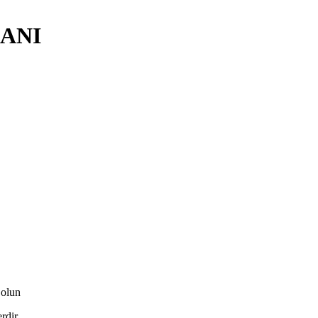
CANI
olun
erdir