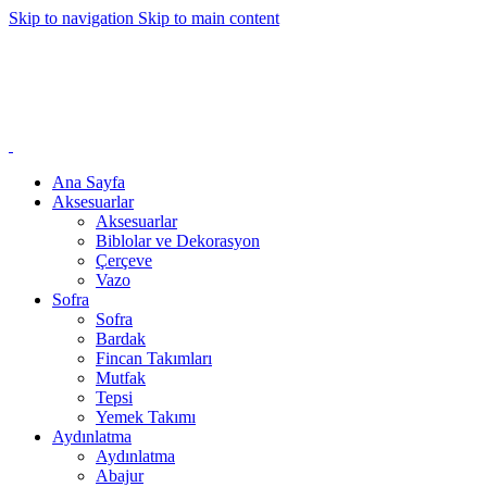
Skip to navigation
Skip to main content
Ana Sayfa
Aksesuarlar
Aksesuarlar
Biblolar ve Dekorasyon
Çerçeve
Vazo
Sofra
Sofra
Bardak
Fincan Takımları
Mutfak
Tepsi
Yemek Takımı
Aydınlatma
Aydınlatma
Abajur