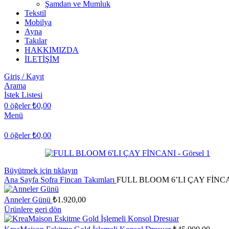
Şamdan ve Mumluk
Tekstil
Mobilya
Ayna
Takılar
HAKKIMIZDA
İLETİŞİM
Giriş / Kayıt
Arama
İstek Listesi
0
öğeler
₺
0,00
Menü
0
öğeler
₺
0,00
Büyütmek için tıklayın
Ana Sayfa
Sofra
Fincan Takımları
FULL BLOOM 6’LI ÇAY FİNC
Anneler Günü
₺
1.920,00
Ürünlere geri dön