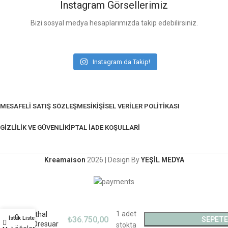
Instagram Görsellerimiz
Bizi sosyal medya hesaplarımızda takip edebilirsiniz.
Instagram da Takip!
MESAFELI SATIŞ SÖZLEŞMESI
KIŞISEL VERILER POLITIKASI
GIZLILIK VE GÜVENLIK
İPTAL İADE KOŞULLARI
Kreamaison
2026 | Design By
YEŞİL MEDYA
1 adet
İthal
0
İstek Listesi
Benim hesabım
₺
36.750,00
SEPETE
Dresuar
stokta