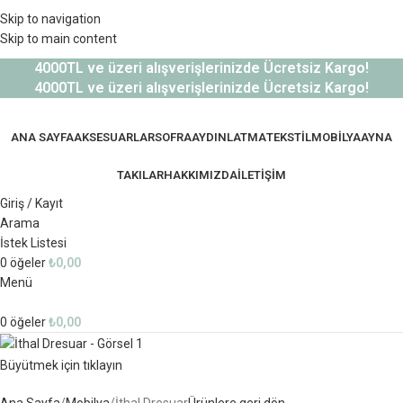
Sepetinizdeki 2. Ürün Şimdi %50 İndirimli!
Skip to navigation
Skip to main content
4000TL ve üzeri alışverişlerinizde Ücretsiz Kargo!
4000TL ve üzeri alışverişlerinizde Ücretsiz Kargo!
ANA SAYFA
AKSESUARLAR
SOFRA
AYDINLATMA
TEKSTIL
MOBILYA
AYNA
TAKILAR
HAKKIMIZDA
İLETİŞİM
Giriş / Kayıt
Arama
İstek Listesi
0
öğeler
₺
0,00
Menü
0
öğeler
₺
0,00
Büyütmek için tıklayın
Ana Sayfa
Mobilya
İthal Dresuar
Ürünlere geri dön