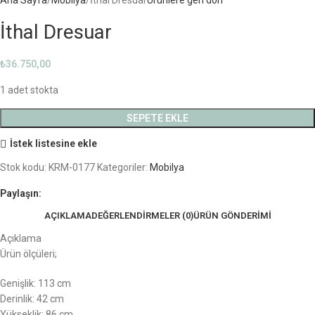
İthal Dresuar
₺
36.750,00
1 adet stokta
SEPETE EKLE
İstek listesine ekle
Stok kodu:
KRM-0177
Kategoriler:
Mobilya
Paylaşın:
AÇIKLAMA
DEĞERLENDIRMELER (0)
ÜRÜN GÖNDERIMI
Açıklama
Ürün ölçüleri;
Genişlik: 113 cm
Derinlik: 42 cm
Yükseklik: 86 cm