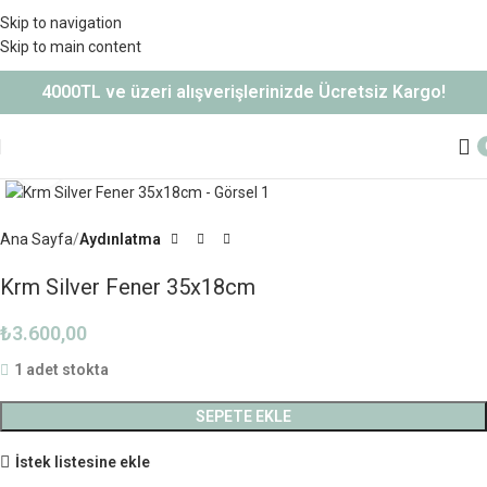
Sepetinizdeki 2. Ürün Şimdi %50 İndirimli!
Skip to navigation
Skip to main content
4000TL ve üzeri alışverişlerinizde Ücretsiz Kargo!
Büyütmek için tıklayın
Ana Sayfa
Aydınlatma
Krm Silver Fener 35x18cm
₺
3.600,00
1 adet stokta
SEPETE EKLE
İstek listesine ekle