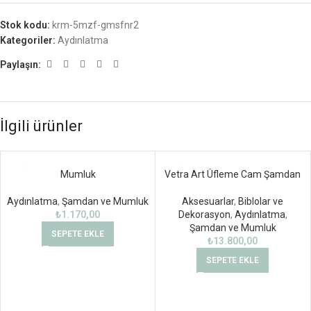
Stok kodu:
krm-5mzf-gmsfnr2
Kategoriler:
Aydınlatma
Paylaşın:
İlgili ürünler
Mumluk
Vetra Art Üfleme Cam Şamdan
Aydınlatma
,
Şamdan ve Mumluk
Aksesuarlar
,
Biblolar ve
₺
1.170,00
Dekorasyon
,
Aydınlatma
,
Şamdan ve Mumluk
SEPETE EKLE
₺
13.800,00
SEPETE EKLE