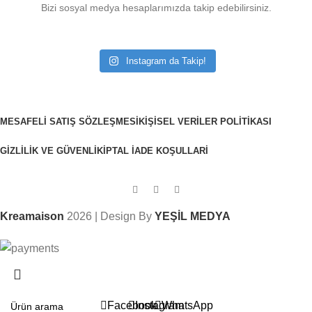
Bizi sosyal medya hesaplarımızda takip edebilirsiniz.
Instagram da Takip!
MESAFELI SATIŞ SÖZLEŞMESI
KIŞISEL VERILER POLITIKASI
GIZLILIK VE GÜVENLIK
İPTAL İADE KOŞULLARI
Kreamaison
2026 | Design By
YEŞİL MEDYA
Sepetinizdeki 2. Ürün Şimdi %50 İndirimli!
Facebook
Instagram
WhatsApp