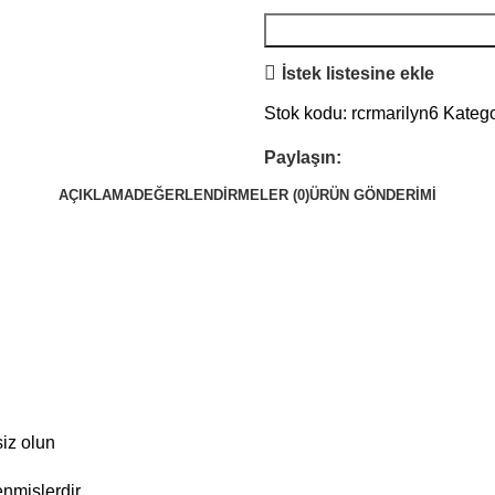
İstek listesine ekle
Stok kodu:
rcrmarilyn6
Katego
Paylaşın:
AÇIKLAMA
DEĞERLENDIRMELER (0)
ÜRÜN GÖNDERIMI
siz olun
enmişlerdir