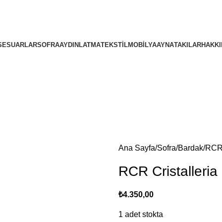
4000TL ve üzeri alışverişlerinizde Ücretsiz Kargo!
4000TL ve üzeri alışverişlerinizde Ücretsiz Kargo!
SESUARLAR
SOFRA
AYDINLATMA
TEKSTIL
MOBILYA
AYNA
TAKILAR
HAKKI
Ana Sayfa
Sofra
Bardak
RCR 
RCR Cristalleria
₺
4.350,00
1 adet stokta