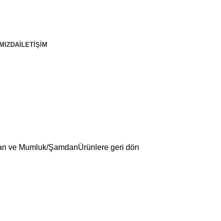
MIZDA
İLETİŞİM
n ve Mumluk
Şamdan
Ürünlere geri dön