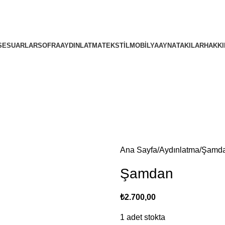
4000TL ve üzeri alışverişlerinizde Ücretsiz Kargo!
4000TL ve üzeri alışverişlerinizde Ücretsiz Kargo!
SESUARLAR
SOFRA
AYDINLATMA
TEKSTIL
MOBILYA
AYNA
TAKILAR
HAKKI
Ana Sayfa
Aydınlatma
Şamda
Şamdan
₺
2.700,00
1 adet stokta