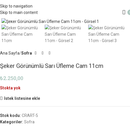
4000TL ve üzeri alışverişlerinizde Ücretsiz Kargo!
Skip to navigation
Skip to main content
Büyütmek için tıklayın
Ana Sayfa
Sofra
Şeker Görünümlü Sarı Üfleme Cam 11cm
₺
2.250,00
Stokta yok
İstek listesine ekle
Stok kodu:
CRART-5
Kategoriler:
Sofra