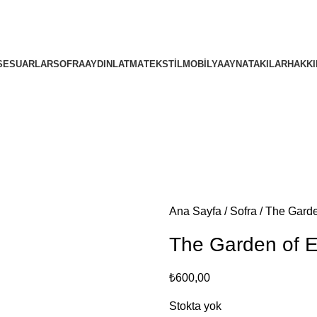
4000TL ve üzeri alışverişlerinizde Ücretsiz Kargo!
4000TL ve üzeri alışverişlerinizde Ücretsiz Kargo!
SESUARLAR
SOFRA
AYDINLATMA
TEKSTIL
MOBILYA
AYNA
TAKILAR
HAKKI
Ana Sayfa
Sofra
The Garde
The Garden of 
₺
600,00
Stokta yok