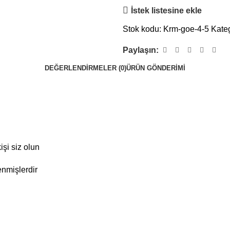
İstek listesine ekle
Stok kodu:
Krm-goe-4-5
Kateg
Paylaşın:
DEĞERLENDIRMELER (0)
ÜRÜN GÖNDERIMI
şi siz olun
enmişlerdir