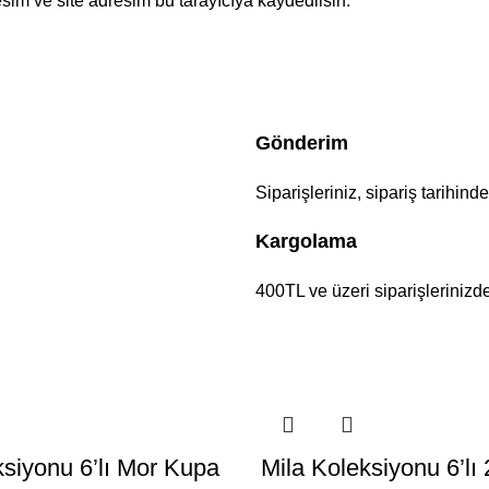
sim ve site adresim bu tarayıcıya kaydedilsin.
Gönderim
Siparişleriniz, sipariş tarihind
Kargolama
400TL ve üzeri siparişlerinizd
ksiyonu 6’lı Mor Kupa
Mila Koleksiyonu 6’l