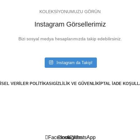
KOLEKSİYONUMUZU GÖRÜN
Instagram Görsellerimiz
Bizi sosyal medya hesaplarımızda takip edebilirsiniz.
Instagram da Takip!
ŞISEL VERILER POLITIKASI
GIZLILIK VE GÜVENLIK
İPTAL İADE KOŞULL
Sepetinizdeki 2. Ürün Şimdi %50 İndirimli!
Facebook
Instagram
WhatsApp