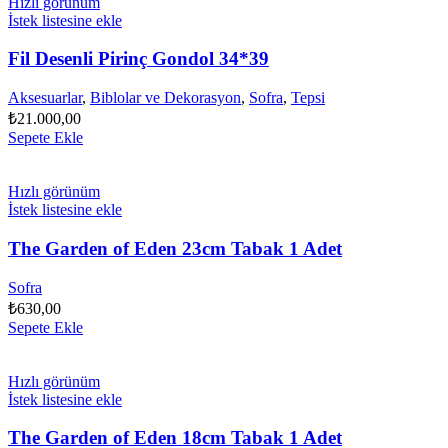
Hızlı görünüm
İstek listesine ekle
Fil Desenli Pirinç Gondol 34*39
Aksesuarlar
,
Biblolar ve Dekorasyon
,
Sofra
,
Tepsi
₺
21.000,00
Sepete Ekle
Hızlı görünüm
İstek listesine ekle
The Garden of Eden 23cm Tabak 1 Adet
Sofra
₺
630,00
Sepete Ekle
Hızlı görünüm
İstek listesine ekle
The Garden of Eden 18cm Tabak 1 Adet