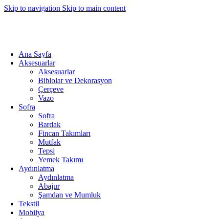
Skip to navigation
Skip to main content
4000TL ve üzeri alışverişlerinizde Ücretsiz Kargo!
Ana Sayfa
Aksesuarlar
Aksesuarlar
Biblolar ve Dekorasyon
Çerçeve
Vazo
Sofra
Sofra
Bardak
Fincan Takımları
Mutfak
Tepsi
Yemek Takımı
Aydınlatma
Aydınlatma
Abajur
Şamdan ve Mumluk
Tekstil
Mobilya