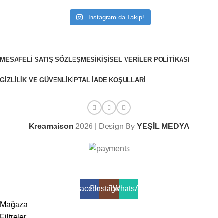
Instagram da Takip!
MESAFELI SATIŞ SÖZLEŞMESI
KIŞISEL VERILER POLITIKASI
GIZLILIK VE GÜVENLIK
İPTAL İADE KOŞULLARI
Kreamaison
2026 | Design By
YEŞİL MEDYA
Sepetinizdeki 2. Ürün Şimdi %50 İndirimli!
Facebook
Instagram
WhatsApp
Mağaza
Filtreler