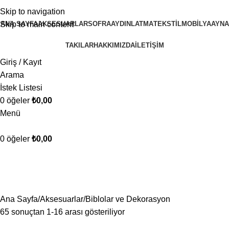
Skip to navigation
ANA SAYFA
AKSESUARLAR
SOFRA
AYDINLATMA
TEKSTIL
MOBILYA
AYNA
Skip to main content
TAKILAR
HAKKIMIZDA
İLETİŞİM
Giriş / Kayıt
Arama
İstek Listesi
0
öğeler
₺
0,00
Menü
0
öğeler
₺
0,00
Biblolar ve Dekorasyon
Ana Sayfa
Aksesuarlar
Biblolar ve Dekorasyon
65 sonuçtan 1-16 arası gösteriliyor