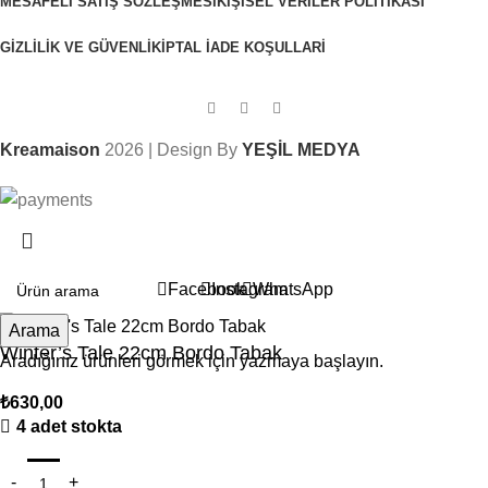
MESAFELI SATIŞ SÖZLEŞMESI
KIŞISEL VERILER POLITIKASI
GIZLILIK VE GÜVENLIK
İPTAL İADE KOŞULLARI
Kreamaison
2026 | Design By
YEŞİL MEDYA
Sepetinizdeki 2. Ürün Şimdi %50 İndirimli!
Facebook
Instagram
WhatsApp
Arama
Winter’s Tale 22cm Bordo Tabak
Aradığınız ürünleri görmek için yazmaya başlayın.
₺
630,00
4 adet stokta