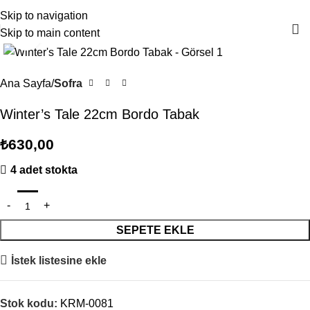
4000TL ve üzeri alışverişlerinizde Ücretsiz Kargo!
Skip to navigation
Skip to main content
Büyütmek için tıklayın
Ana Sayfa
Sofra
Winter’s Tale 22cm Bordo Tabak
₺
630,00
4 adet stokta
SEPETE EKLE
İstek listesine ekle
Stok kodu:
KRM-0081