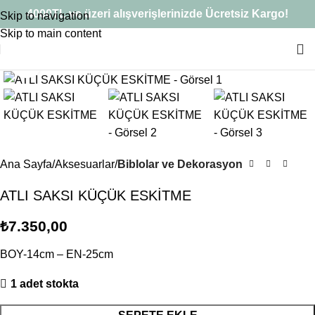
Sepetinizdeki 2. Ürün Şimdi %50 İndirimli!
4000TL ve üzeri alışverişlerinizde Ücretsiz Kargo!
Skip to navigation
Skip to main content
Büyütmek için tıklayın
Ana Sayfa
Aksesuarlar
Biblolar ve Dekorasyon
ATLI SAKSI KÜÇÜK ESKİTME
₺
7.350,00
BOY-14cm – EN-25cm
1 adet stokta