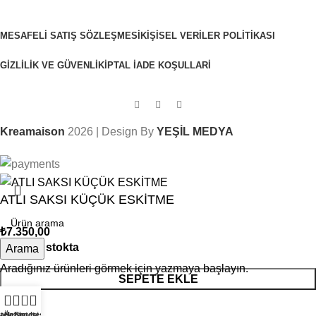
MESAFELI SATIŞ SÖZLEŞMESI
KIŞISEL VERILER POLITIKASI
GIZLILIK VE GÜVENLIK
İPTAL İADE KOŞULLARI
Kreamaison
2026 | Design By
YEŞİL MEDYA
ATLI SAKSI KÜÇÜK ESKİTME
₺
7.350,00
1 adet stokta
Arama
Aradığınız ürünleri görmek için yazmaya başlayın.
SEPETE EKLE
0
ağaza
stek Listesi
Benim hesabım
Sepet