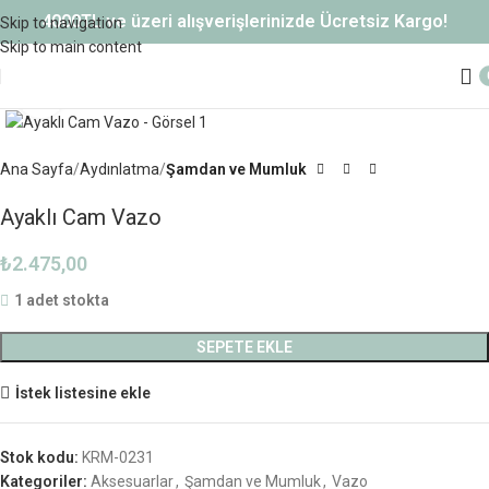
4000TL ve üzeri alışverişlerinizde Ücretsiz Kargo!
Skip to navigation
Skip to main content
Büyütmek için tıklayın
Ana Sayfa
Aydınlatma
Şamdan ve Mumluk
Ayaklı Cam Vazo
₺
2.475,00
1 adet stokta
SEPETE EKLE
İstek listesine ekle
Stok kodu:
KRM-0231
Kategoriler:
Aksesuarlar
,
Şamdan ve Mumluk
,
Vazo