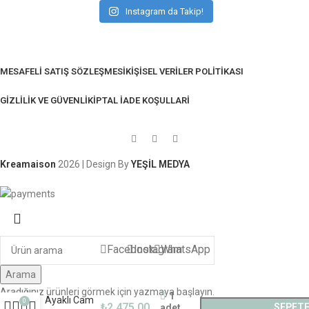
Instagram da Takip!
MESAFELI SATIŞ SÖZLEŞMESI
KIŞISEL VERILER POLITIKASI
GIZLILIK VE GÜVENLIK
İPTAL İADE KOŞULLARI
Kreamaison
2026 | Design By
YEŞİL MEDYA
Sepetinizdeki 2. Ürün Şimdi %50 İndirimli!
Facebook
Instagram
WhatsApp
Arama
Aradığınız ürünleri görmek için yazmaya başlayın.
1
Ayaklı Cam
0
₺
2.475,00
SEPETE
adet