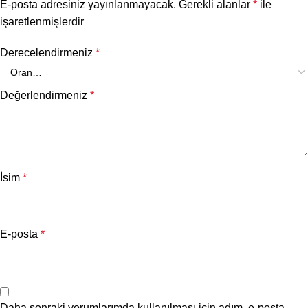
E-posta adresiniz yayınlanmayacak.
Gerekli alanlar
*
ile
işaretlenmişlerdir
Derecelendirmeniz
*
Değerlendirmeniz
*
İsim
*
E-posta
*
Daha sonraki yorumlarımda kullanılması için adım, e-posta