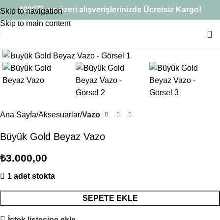
Sepetinizdeki 2. Ürün Şimdi %50 İndirimli!
4000TL ve üzeri alışverişlerinizde Ücretsiz Kargo!
Skip to navigation
Skip to main content
Büyütmek için tıklayın
Ana Sayfa
Aksesuarlar
Vazo
Büyük Gold Beyaz Vazo
₺
3.000,00
1 adet stokta
SEPETE EKLE
İstek listesine ekle