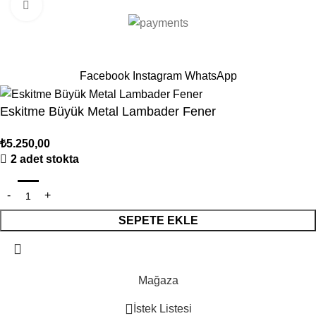
Büyütmek için tıklayın
Sepetinizdeki 2. Ürün Şimdi %50 İndirimli!
Facebook
Instagram
WhatsApp
Eskitme Büyük Metal Lambader Fener
₺
5.250,00
2 adet stokta
SEPETE EKLE
Mağaza
İstek Listesi