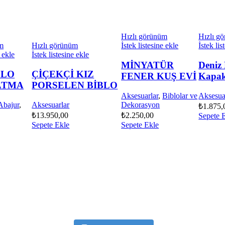
Hızlı görünüm
Hızlı g
üm
Hızlı görünüm
İstek listesine ekle
İstek lis
e ekle
İstek listesine ekle
MİNYATÜR
Deniz
LLO
ÇİÇEKÇİ KIZ
FENER KUŞ EVİ
Kapak
ATMA
PORSELEN BİBLO
Aksesuarlar
,
Biblolar ve
Aksesua
Abajur
,
Aksesuarlar
Dekorasyon
₺
1.875,
₺
13.950,00
₺
2.250,00
Sepete 
Sepete Ekle
Sepete Ekle