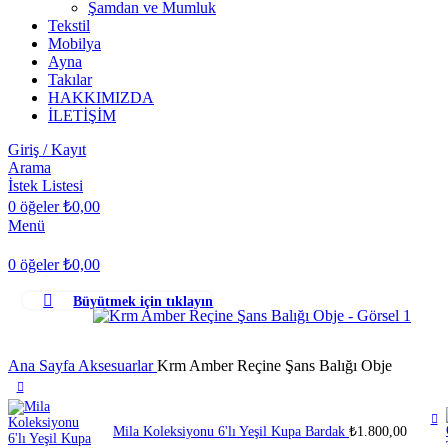
Şamdan ve Mumluk
Tekstil
Mobilya
Ayna
Takılar
HAKKIMIZDA
İLETİŞİM
Giriş / Kayıt
Arama
İstek Listesi
0
öğeler
₺
0,00
Menü
0
öğeler
₺
0,00
Büyütmek için tıklayın
Ana Sayfa
Aksesuarlar
Krm Amber Reçine Şans Balığı Obje
Mila Koleksiyonu 6'lı Yeşil Kupa Bardak
₺
1.800,00