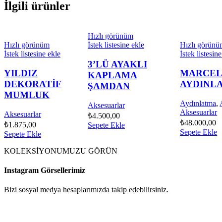
İlgili ürünler
Hızlı görünüm
Hızlı görünüm
İstek listesine ekle
Hızlı görün
İstek listesine ekle
İstek listesin
3’LÜ AYAKLI
YILDIZ
MARCE
KAPLAMA
DEKORATİF
AYDINL
ŞAMDAN
MUMLUK
Aydınlatma
,
Aksesuarlar
Aksesuarlar
Aksesuarlar
₺
4.500,00
₺
48.000,00
₺
1.875,00
Sepete Ekle
Sepete Ekle
Sepete Ekle
KOLEKSİYONUMUZU GÖRÜN
Instagram Görsellerimiz
Bizi sosyal medya hesaplarımızda takip edebilirsiniz.