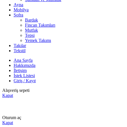
Ayna
Mobilya
Sofra
Bardak
Fincan Takımları
Mutfak
Tepsi
Yemek Takımı
Takılar
Tekstil
Ana Sayfa
Hakkımızda
İletişim
İstek Listesi
Giriş / Kayıt
Alışveriş sepeti
Kapat
Oturum aç
Kapat