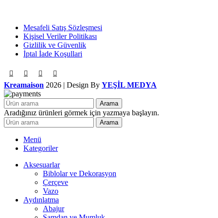
Mesafeli Satış Sözleşmesi
Kişisel Veriler Politikası
Gizlilik ve Güvenlik
İptal İade Koşullari
Kreamaison
2026 | Design By
YEŞİL MEDYA
Arama
Aradığınız ürünleri görmek için yazmaya başlayın.
Arama
Menü
Kategoriler
Aksesuarlar
Biblolar ve Dekorasyon
Çerçeve
Vazo
Aydınlatma
Abajur
Şamdan ve Mumluk