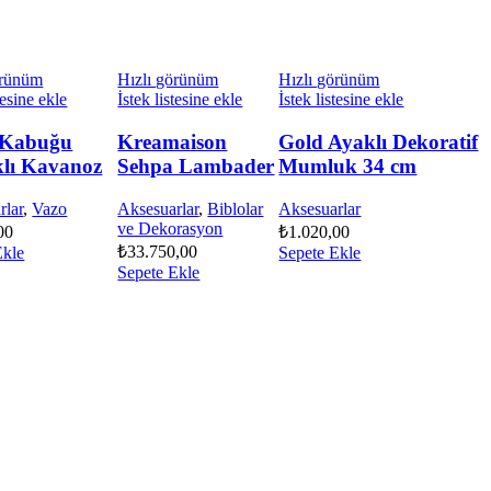
örünüm
Hızlı görünüm
Hızlı görünüm
tesine ekle
İstek listesine ekle
İstek listesine ekle
 Kabuğu
Kreamaison
Gold Ayaklı Dekoratif
lı Kavanoz
Sehpa Lambader
Mumluk 34 cm
rlar
,
Vazo
Aksesuarlar
,
Biblolar
Aksesuarlar
ve Dekorasyon
00
₺
1.020,00
₺
33.750,00
Ekle
Sepete Ekle
Sepete Ekle