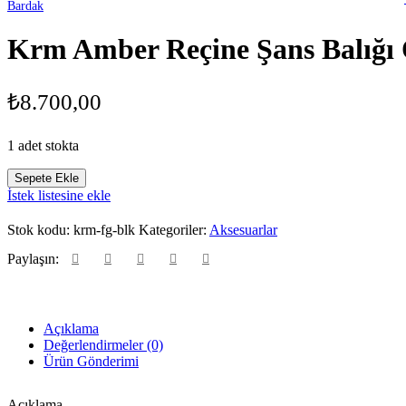
Krm Amber Reçine Şans Balığı
₺
8.700,00
1 adet stokta
Krm
Sepete Ekle
Amber
İstek listesine ekle
Reçine
Şans
Stok kodu:
krm-fg-blk
Kategoriler:
Aksesuarlar
Balığı
Obje
Paylaşın:
adet
Açıklama
Değerlendirmeler (0)
Ürün Gönderimi
Açıklama