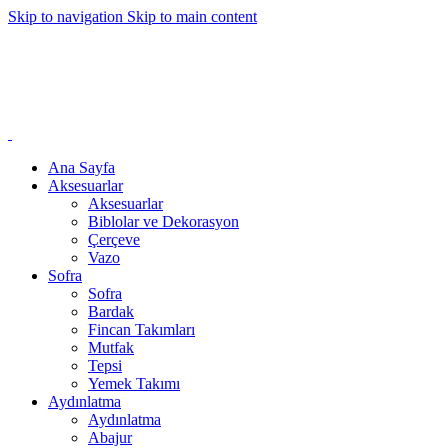
Skip to navigation
Skip to main content
Ana Sayfa
Aksesuarlar
Aksesuarlar
Biblolar ve Dekorasyon
Çerçeve
Vazo
Sofra
Sofra
Bardak
Fincan Takımları
Mutfak
Tepsi
Yemek Takımı
Aydınlatma
Aydınlatma
Abajur