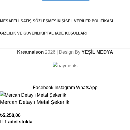
MESAFELI SATIŞ SÖZLEŞMESI
KIŞISEL VERILER POLITIKASI
GIZLILIK VE GÜVENLIK
İPTAL İADE KOŞULLARI
Kreamaison
2026 | Design By
YEŞİL MEDYA
Sepetinizdeki 2. Ürün Şimdi %50 İndirimli!
Facebook
Instagram
WhatsApp
Mercan Detaylı Metal Şekerlik
₺
5.250,00
1 adet stokta