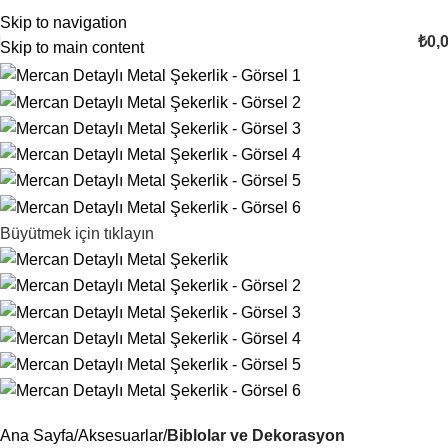
4000TL ve üzeri alışverişlerinizde Ücretsiz Kargo!
Skip to navigation
₺
0,
0
Skip to main content
öğeler
Büyütmek için tıklayın
Ana Sayfa
Aksesuarlar
Biblolar ve Dekorasyon