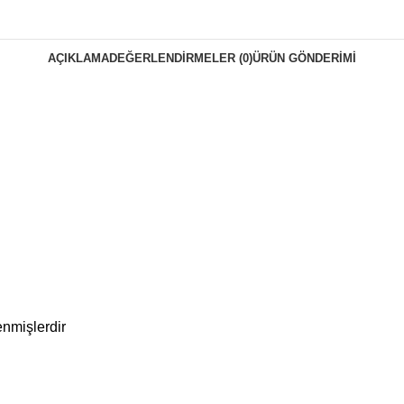
AÇIKLAMA
DEĞERLENDIRMELER (0)
ÜRÜN GÖNDERIMI
enmişlerdir