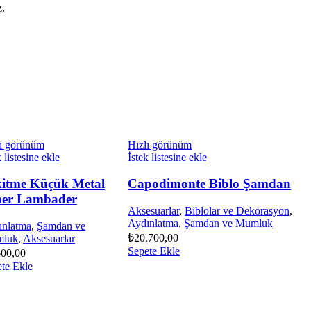
z.
lı görünüm
Hızlı görünüm
k listesine ekle
İstek listesine ekle
kitme Küçük Metal
Capodimonte Biblo Şamdan
ner Lambader
Aksesuarlar
,
Biblolar ve Dekorasyon
,
Aydınlatma
,
Şamdan ve Mumluk
ınlatma
,
Şamdan ve
₺
20.700,00
luk
,
Aksesuarlar
Sepete Ekle
600,00
te Ekle