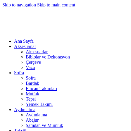
Skip to navigation
Skip to main content
Ana Sayfa
Aksesuarlar
Aksesuarlar
Biblolar ve Dekorasyon
Çerçeve
Vazo
Sofra
Sofra
Bardak
Fincan Takımları
Mutfak
Tepsi
Yemek Takımı
Aydınlatma
Aydınlatma
Abajur
Şamdan ve Mumluk
Tekstil