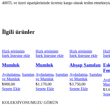
400TL ve üzeri siparişlerinizde ücretsiz kargo olarak teslim etmekteyi
İlgili ürünler
Hızlı görünüm
Hızlı görünüm
Hızlı görünüm
Hız
İstek listesine ekle
İstek listesine ekle
İstek listesine ekle
İste
Mumluk
Mumluk
Ahşap Şamdan
Es
Fe
Aydınlatma
,
Şamdan
Aydınlatma
,
Şamdan
Aydınlatma
,
Şamdan
ve Mumluk
ve Mumluk
ve Mumluk
Ayd
₺
900,00
₺
1.170,00
₺
3.750,00
Mum
Sepete Ekle
Sepete Ekle
Sepete Ekle
₺
3.
Sepe
KOLEKSİYONUMUZU GÖRÜN