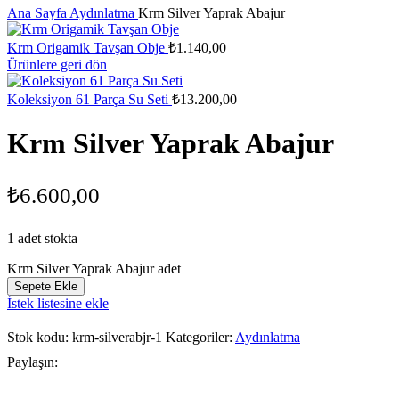
Ana Sayfa
Aydınlatma
Krm Silver Yaprak Abajur
Krm Origamik Tavşan Obje
₺
1.140,00
Ürünlere geri dön
Koleksiyon 61 Parça Su Seti
₺
13.200,00
Krm Silver Yaprak Abajur
₺
6.600,00
1 adet stokta
Krm Silver Yaprak Abajur adet
Sepete Ekle
İstek listesine ekle
Stok kodu:
krm-silverabjr-1
Kategoriler:
Aydınlatma
Paylaşın: